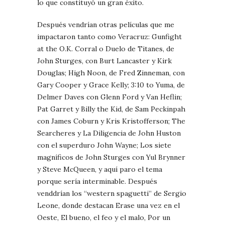
lo que constituyó un gran éxito.
Después vendrían otras películas que me
impactaron tanto como Veracruz: Gunfight
at the O.K. Corral o Duelo de Titanes, de
John Sturges, con Burt Lancaster y Kirk
Douglas; High Noon, de Fred Zinneman, con
Gary Cooper y Grace Kelly; 3:10 to Yuma, de
Delmer Daves con Glenn Ford y Van Heflin;
Pat Garret y Billy the Kid, de Sam Peckinpah
con James Coburn y Kris Kristofferson; The
Searcheres y La Diligencia de John Huston
con el superduro John Wayne; Los siete
magníficos de John Sturges con Yul Brynner
y Steve McQueen, y aquí paro el tema
porque sería interminable. Después
venddrían los “western spaguetti” de Sergio
Leone, donde destacan Erase una vez en el
Oeste, El bueno, el feo y el malo, Por un