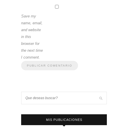
Save my
name, email,
and website
in this
browser for
the next time
I comment.
MIS PUBLICACIONES