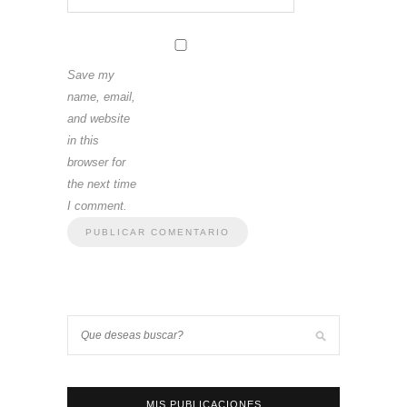
Save my
name, email,
and website
in this
browser for
the next time
I comment.
MIS PUBLICACIONES