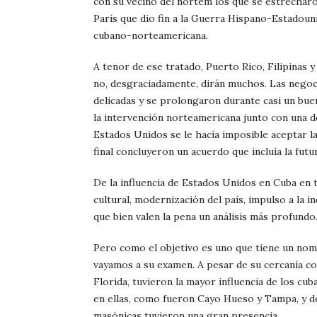
con su vecino del nortem los que se estrecharo
París que dio fin a la Guerra Hispano-Estadou
cubano-norteamericana.
A tenor de ese tratado, Puerto Rico, Filipinas
no, desgraciadamente, dirán muchos. Las negoc
delicadas y se prolongaron durante casi un bue
la intervención norteamericana junto con una d
Estados Unidos se le hacía imposible aceptar l
final concluyeron un acuerdo que incluía la fut
De la influencia de Estados Unidos en Cuba en to
cultural, modernización del país, impulso a la i
que bien valen la pena un análisis más profundo
Pero como el objetivo es uno que tiene un nomb
vayamos a su examen. A pesar de su cercanía co
Florida, tuvieron la mayor influencia de los c
en ellas, como fueron Cayo Hueso y Tampa, y de
masónicas tuvieron una gran presencia.