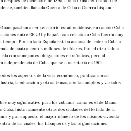
n después de diciembre de 1898, con la firma del Tratado de
nidense, también llamada Guerra de Cuba o Guerra hispano-
 y Guam pasaban a ser territorio estadounidense, en cambio Cuba
iaciones entre EE.UU y España con relación a Cuba fueron muy
n tiempo. Por un lado España estaba ansiosa de ceder a Cuba a
euda de cuatrocientos millones de dólares. Por el otro lado a
a isla con semejantes obligaciones económicas, pero al
ura independencia de Cuba, que se concretaría en 1902.
dos los aspectos de la vida, económico, político, social,
ndustria, la educación y otros temas, son tan amplios y variados
.
re muy significativo para los cubanos, como es el de Miami,
n Cuba, históricamente otras dos ciudades del Estado de la
ubanos y por supuesto el mayor número de los mismos viviendo
ntro de las cuales, los tabaqueros y las organizaciones