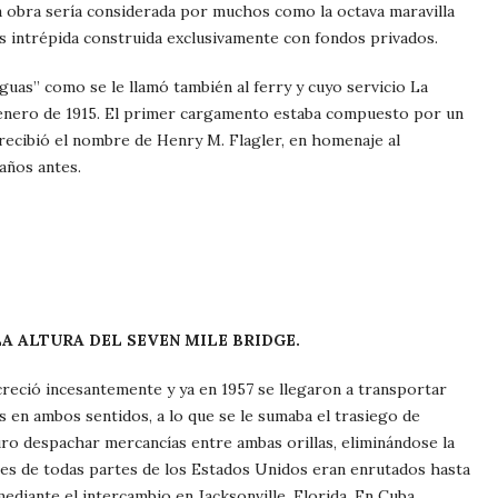
la obra sería considerada por muchos como la octava maravilla
s intrépida construida exclusivamente con fondos privados.
aguas” como se le llamó también al ferry y cuyo servicio La
enero de 1915. El primer cargamento estaba compuesto por un
recibió el nombre de Henry M. Flagler, en homenaje al
años antes.
L SEVEN MILE BRIDGE.
reció incesantemente y ya en 1957 se llegaron a transportar
 en ambos sentidos, a lo que se le sumaba el trasiego de
guro despachar mercancías entre ambas orillas, eliminándose la
nes de todas partes de los Estados Unidos eran enrutados hasta
ediante el intercambio en Jacksonville, Florida. En Cuba