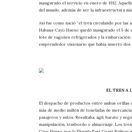
inaugurado el servicio en enero de 1912. Aquel
del mundo, además de ser la infraestructura má
Así fue como nació “el tren circulando por las 
Habana-Cayo Hueso quedó inaugurado el 5 de 
lote de vagones refrigerados y la embarcación 
emprendedor visionario que había muerto dos 
EL TREN A LA ALTURA DE
El despacho de productos entre ambas orillas c
más de medio millón de toneladas de mercancías
pasajeros y autos. Resultaba, ágil, barato y se
manipulación, trasbordo o almacenaje. Los tre
Cayo Hueso por la Florida East Coast Railway m